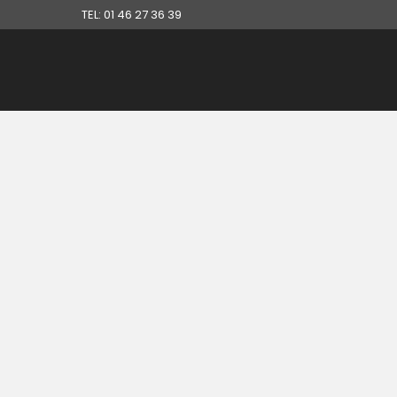
TEL: 01 46 27 36 39
19 NOVEMBRE, 2015
IN
DÉBARRAS SUR PARIS
,
DÉBARRAS DE
PARTICULIERS
,
DÉBARRAS MAISON
,
RÉFÉRENCES DÉBARRAS
Débarras d’un pavillon à
Lamorlaye (60)