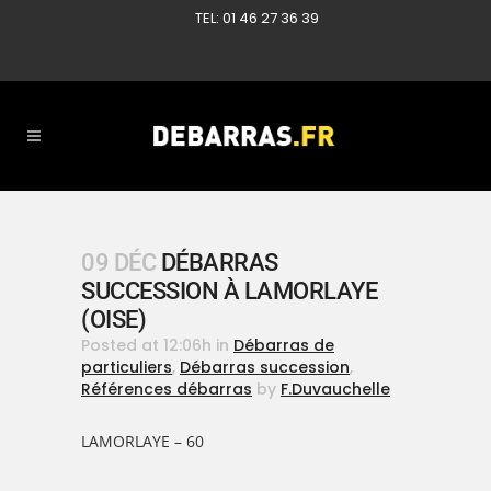
TEL: 01 46 27 36 39
09 DÉC
DÉBARRAS
SUCCESSION À LAMORLAYE
(OISE)
Posted at 12:06h
in
Débarras de
particuliers
,
Débarras succession
,
Références débarras
by
F.Duvauchelle
LAMORLAYE – 60