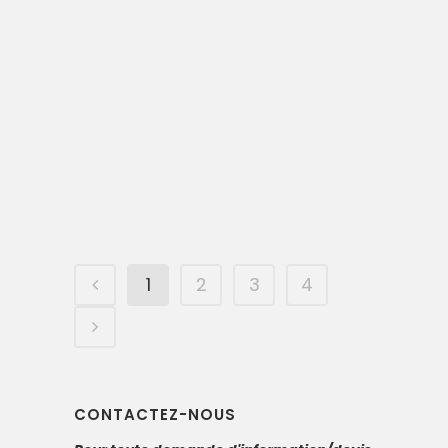
29 OCTOBRE, 2017
IN
RÉFÉRENCES DÉBARRAS
,
DÉBARRAS LOCAUX PROFESSIONNELS
,
DÉBARRAS SUR PARIS
du matériel
informatique,
paris 8
1
2
3
4
CONTACTEZ-NOUS