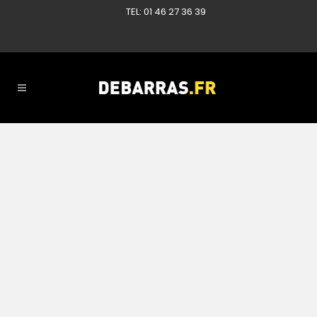
TEL: 01 46 27 36 39
12 JUIN, 2026
IN
RÉFÉRENCES DÉBARRAS
,
DÉBARRAS LOCAUX PROFESSIONNELS
,
DÉBARRAS SUR PARIS
Des archives, du
mobilier de
bureau à Paris 8