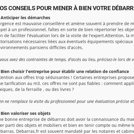
OS CONSEILS POUR MENER À BIEN VOTRE DÉBARRA
 Anticiper les démarches
urgence est mauvaise conseillère et amène souvent à prendre de ma
pel à un professionnel, faîtes en sorte de bien répertorier les obj
in de faciliter l'évaluation lors de la visite de l'expert.Attention, la 
torisations nécessaires liées aux éventuels équipements spéciaux
vironnements parisiens difficiles d'accès.
 vous avez des contraintes de temps, d'accès au lieu, précisez-le lors de 
 Bien choisir l'entreprise pour établir une relation de confiance
tention aux offres trop séduisantes ! Certaines entreprises propose
e tarification au m3, ces offres ne sont pas fiables : comment app
xiques, de la ferraille , ou des livres ?
en ne remplace la visite du professionnel pour une évaluation précise et
 Bien valoriser ses objets
e bonne entreprise de débarras doit avoir la connaissance du mar
rer parti des objets et mobiliers et bien en tenir compte ou même l
barras. Debarras.fr est souvent mandaté par les notaires et cabine