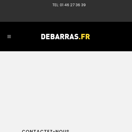
TEL: 01 46 27 36 39
02 AVRIL, 2013
IN
DEBARRAS ET VIDAGE DE
CAVE
,
DÉBARRAS LOCAUX PROFESSIONNELS
,
DÉBARRAS SUR PARIS
,
RÉFÉRENCES DÉBARRAS
débarras d’une
cave paris 17
CONTACTEZ-NOUS