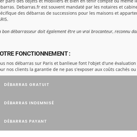
rer parti des objets et mobiliers et bien en tenir compte ou même l
barras. Debarras.fr est souvent mandaté par les notaires et cabine
écifique des débarras de successions pour les maisons et appartem
RIS.
 bon débarrasseur doit également être un vrai brocanteur, reconnu dan
OTRE FONCTIONNEMENT :
us nos débarras sur Paris et banlieue font l'objet d'une évaluation 
ur nos clients la garantie de ne pas s'exposer aux coûts cachés o
DÉBARRAS GRATUIT
DÉBARRAS INDEMNISÉ
DÉBARRAS PAYANT