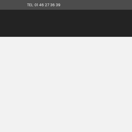
TEL: 01 46 27 36 39
31 MARS, 2014
IN
DÉBARRAS DE PARTICULIERS
,
DÉBARRAS MAISON
,
RÉFÉRENCES DÉBARRAS
Débarras d’un box à
montrouge 92