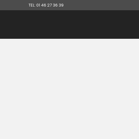
TEL: 01 46 27 36 39
14 JANVIER, 2014
IN
DÉBARRAS LOCAUX PROFESSIONNELS
,
DÉBARR
SUR PARIS
,
RÉFÉRENCES DÉBARRAS
Débarras encombrants
divers, métal, bois, carton
et plastiques