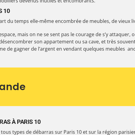
mobiliers devenus inutiles et encombrants.
S 10
art du temps elle-même encombrée de meubles, de vieux livres 
l’espace, mais on ne se sent pas le courage de s’y attaquer
ésencombrer son appartement ou sa cave, et très souvent p
même de gagner de l’argent en vendant quelques meubles an
mande
RAS À PARIS 10
ur tous types de débarras sur Paris 10 et sur la région paris