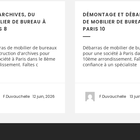
ARCHIVES, DU
DÉMONTAGE ET DÉBA
LIER DE BUREAU À
DE MOBILIER DE BURE
S 8
PARIS 10
ras de mobilier de bureaux
Débarras de mobilier de b
truction d'archives pour
pour une société à Paris da
ciété à Paris dans le 8ème
10ème arrondissement. Faî
issement. Faîtes c
confiance à un spécialiste
F.Duvauchelle
12 juin, 2026
F.Duvauchelle
13 jui