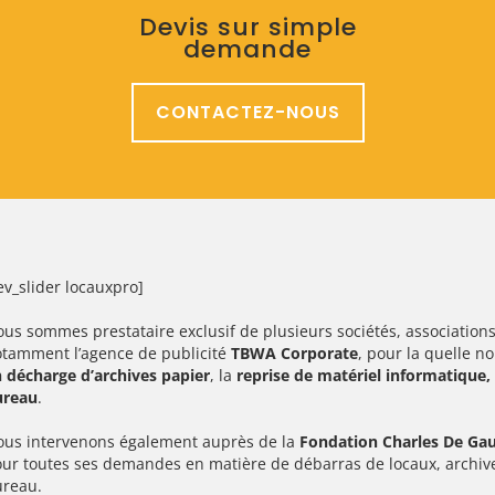
Devis sur simple
demande
CONTACTEZ-NOUS
ev_slider locauxpro]
us sommes prestataire exclusif de plusieurs sociétés, association
tamment l’agence de publicité
TBWA Corporate
, pour la quelle n
 décharge d’archives papier
, la
reprise de matériel informatique,
ureau
.
us intervenons également auprès de la
Fondation Charles De Gau
ur toutes ses demandes en matière de débarras de locaux, archiv
ureau.