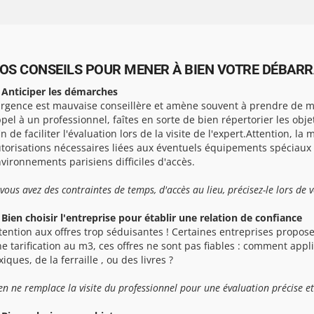
OS CONSEILS POUR MENER À BIEN VOTRE DÉBARRA
 Anticiper les démarches
urgence est mauvaise conseillère et amène souvent à prendre de ma
pel à un professionnel, faîtes en sorte de bien répertorier les obj
in de faciliter l'évaluation lors de la visite de l'expert.Attention, la 
torisations nécessaires liées aux éventuels équipements spéciaux
vironnements parisiens difficiles d'accès.
 vous avez des contraintes de temps, d'accès au lieu, précisez-le lors de 
 Bien choisir l'entreprise pour établir une relation de confiance
tention aux offres trop séduisantes ! Certaines entreprises propose
e tarification au m3, ces offres ne sont pas fiables : comment app
xiques, de la ferraille , ou des livres ?
en ne remplace la visite du professionnel pour une évaluation précise et