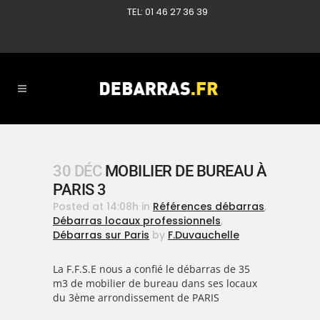
TEL: 01 46 27 36 39
30 DÉC
MOBILIER DE BUREAU À
PARIS 3
Posted at 14:08h
in
Références débarras
,
Débarras locaux professionnels
,
Débarras sur Paris
by
F.Duvauchelle
La F.F.S.E nous a confié le débarras de 35
m3 de mobilier de bureau dans ses locaux
du 3ème arrondissement de PARIS