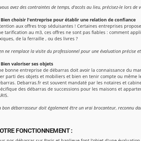
 vous avez des contraintes de temps, d'accès au lieu, précisez-le lors de 
 Bien choisir l'entreprise pour établir une relation de confiance
tention aux offres trop séduisantes ! Certaines entreprises propose
e tarification au m3, ces offres ne sont pas fiables : comment app
xiques, de la ferraille , ou des livres ?
en ne remplace la visite du professionnel pour une évaluation précise et
 Bien valoriser ses objets
e bonne entreprise de débarras doit avoir la connaissance du mar
rer parti des objets et mobiliers et bien en tenir compte ou même l
barras. Debarras.fr est souvent mandaté par les notaires et cabine
écifique des débarras de successions pour les maisons et appartem
RIS.
 bon débarrasseur doit également être un vrai brocanteur, reconnu dan
OTRE FONCTIONNEMENT :
us nos débarras sur Paris et banlieue font l'objet d'une évaluation 