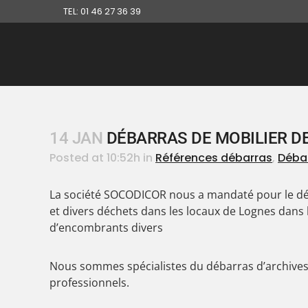
TEL: 01 46 27 36 39
14 JAN
DÉBARRAS DE MOBILIER DE
Posted at 10:52h
in
Références débarras
,
Débar
La société SOCODICOR nous a mandaté pour le déb
et divers déchets dans les locaux de Lognes dans
d’encombrants divers
Nous sommes spécialistes du débarras d’archives,
professionnels.