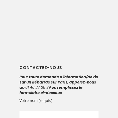
14 AOÛT, 2014
IN
DEBARRAS APPARTEMENTS
PARIS
,
DÉBARRAS DE PARTICULIERS
,
DÉBARRAS
GRENIERS, VIDER SON GRENIER
,
DÉBARRAS SUR
PARIS
débarras complet
d’un appartement
à Paris 20
CONTACTEZ-NOUS
Pour toute demande d'information/devis
sur un débarras sur Paris, appelez-nous
au
01 46 27 36 39
ou remplissez le
formulaire ci-dessous
Votre nom (requis)