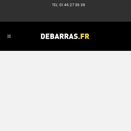
TEL: 01 46 27 36 39
14 OCTOBRE, 2017
IN
RÉFÉRENCES DÉBARRAS
,
DÉBARRAS DE PARTICULIERS
,
DÉBARRAS SUR
PARIS
Appartement à
Poissy 78