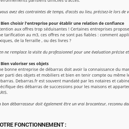
vironnements parisiens difficiles d'accès.
 vous avez des contraintes de temps, d'accès au lieu, précisez-le lors de 
 Bien choisir l'entreprise pour établir une relation de confiance
tention aux offres trop séduisantes ! Certaines entreprises propose
e tarification au m3, ces offres ne sont pas fiables : comment app
xiques, de la ferraille , ou des livres ?
en ne remplace la visite du professionnel pour une évaluation précise et
 Bien valoriser ses objets
e bonne entreprise de débarras doit avoir la connaissance du mar
rer parti des objets et mobiliers et bien en tenir compte ou même l
barras. Debarras.fr est souvent mandaté par les notaires et cabine
écifique des débarras de successions pour les maisons et appartem
RIS.
 bon débarrasseur doit également être un vrai brocanteur, reconnu dan
OTRE FONCTIONNEMENT :