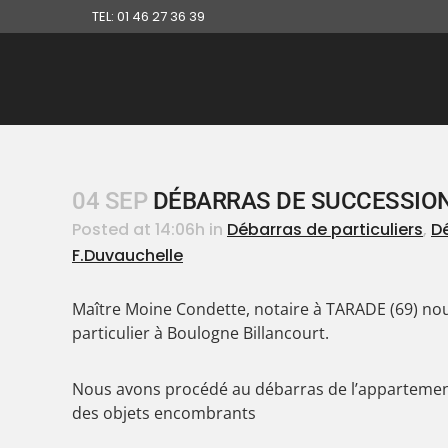
TEL: 01 46 27 36 39
04 SEP
DÉBARRAS DE SUCCESSION
Posted at 14:06h
in
Débarras de particuliers
,
D
F.Duvauchelle
Maître Moine Condette, notaire à TARADE (69) no
particulier à Boulogne Billancourt.
Nous avons procédé au débarras de l’appartement 
des objets encombrants